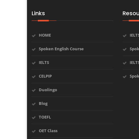
Links
Resou
HOME
IELT
Spoken English Course
Spok
IELTS
IELT
CELPIP
Spok
Duolingo
Blog
TOEFL
OET Class