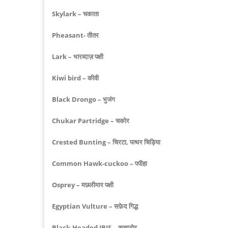
Skylark – चकाता
Pheasant- तीतर
Lark – भारव्दाज़ पक्षी
Kiwi bird – कीवी
Black Drongo – भुजंग
Chukar Partridge – चकोर
Crested Bunting – चिरटा, पत्थर चिड़िया
Common Hawk-cuckoo – पपीहा
Osprey – मछलीमार पक्षी
Egyptian Vulture – सफ़ेद गिद्ध
Black-Headed IBIS – कचाटोर