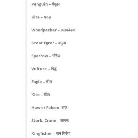
Penguin – पेंगुइन
Kite – गरुड़
Woodpecker – कठफोडवा
Great Egret – बगुला
Sparrow – गौरैया
Vulture – गिद्ध
Eagle – चील
Kite – चील
Hawk / Falcon- बाज़
Stork, Crane – सारस
Kingfisher – राम चिरैया